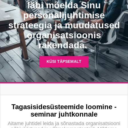
läbi mõelda Sinu
personalijuhtimise
strateegia ja muudatused
organisatsioonis
rakendada.
KÜSI TÄPSEMALT
Tagasisidesüsteemide loomine -
seminar juhtkonnale
Aitame juhtidel leida ja sõnastada organisatsiooni