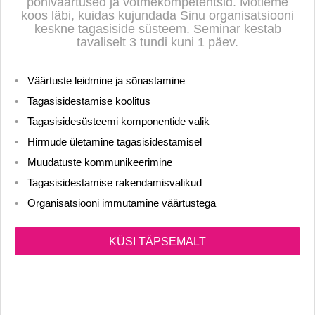
põhiväärtused ja võtmekompetentsid. Mõtleme
koos läbi, kuidas kujundada Sinu organisatsiooni
keskne tagasiside süsteem. Seminar kestab
tavaliselt 3 tundi kuni 1 päev.
Väärtuste leidmine ja sõnastamine
Tagasisidestamise koolitus
Tagasisidesüsteemi komponentide valik
Hirmude ületamine tagasisidestamisel
Muudatuste kommunikeerimine
Tagasisidestamise rakendamisvalikud
Organisatsiooni immutamine väärtustega
KÜSI TÄPSEMALT