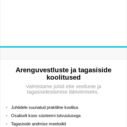
Arenguvestluste ja tagasiside
koolitused
Valmistame juhid ette vestluste ja
tagasisidestamise läbiviimiseks.
Juhtidele suunatud praktiline koolitus
Osaliselt koos süsteemi tutvustusega
Tagasiside andmise meetodid