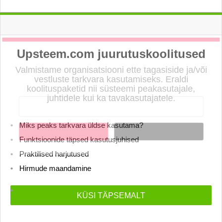
Upsteem.com juurutuskoolitused
LIITU UUDISKIRJAGA
Valmistame organisatsiooni ette tagasiside ja/või
Ära jää ilma uudistest ja põnevatest lugudest
vestluste tarkvara kasutamiseks. Eraldi
personaliarenduse valdkonnas
koolituspaketid nii süsteemi peakasutajale,
juhtidele kui ka tavakasutajatele.
Miks peaks tarkvara üldse kasutama?
Liitun
Ei, tänan
Funktsioonide täpsed kasutusjuhised
Praktilised harjutused
Hirmude maandamine
KÜSI TÄPSEMALT