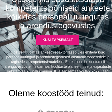
kompetentsipõhiseid ankeete
kõikides personaliuuringutes
ja arendustegevustes.
KÜSI TÄPSEMALT
Upsteemi võimas ankeediredaktor laseb üles ehitada kõik
personaliuuringud ja arendustegevused vastavalt tööperedele ja
tuginedes kompetentsimudeleile. Funktsioon on seotud nii
arenguvestluste, hindamise, koolituste planeerimise ja vajasduste
selgitamise kui palju muuga. Küsi täpsemalt või lepi kokku aeg
demoks.
Funktsioon on eksklusiivne.
Oleme koostööd teinud: