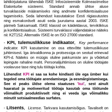
lahtikirjutatuna tähendab ISKE Infosüsteemide Kolmeastmelise
Etalonturbe süsteemi. Standard annab ühtse aluse
turvaklasside määramiseks ning andmete konfidentsiaalsuse
tagamiseks. Seda lahendust kasutatakse Eesti riigiasutustes
ning esmakordselt asuti seda juurutama aastal 2003. ISKE
pärineb Saksamaalt. ISKE klassid on käideldavus, terviklikkus
ja konfidentsiaalsus. Süsteemi turvaklassi väljendatakse näiteks
nii: K2T1S2. Alternatiiv ISKE-le on ISO 27000 standard.
KPI, tulemuslikkuse indikaator
,
Key performance
indicator.
KPI kasutamine on osa ettevõtte tulemuslikkuse
juhtimisest. Iga ärivaldkonna ja protsessiga on seotud erinevad
KPI-d. Näiteks on müügis oluline pakkumiste arv ja võidetud
lepingute rahaline maht. Personalijuhtimises on oluline töötajate
voolavuse tase ning tulu töötaja kohta.
Lühendist
KPI
ei saa sa kohe kindlasti üle ega ümber kui
tegeled oma töötajate arendamisega ja eesmärgistamisega.
See ei peaks üldse olema staatuses
'kui'
, sest ainult
haaratud ja motiveeritud töötaja kasutab oma töötunde
võimalikult produktiivselt ning ei veeda iga võimalikku
minutit sotsiaalmeedias surfates.
Litsents
,
License.
Tarkvara kasutamisõigus. Tavaliselt on