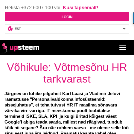
Helista +372 6007 100 või
Küsi täpsemalt!
LOGIN
EST
Toggl
navig
Võhikule: Võtmesõnu HR
tarkvarast
Järgnev on lühike pilguheit Karl Laasi ja Vladimir Jelovi
raamatusse "Personalivaldkonna infosüsteemid:
sissejuhatus", et teha tutvust HR IT maailma sõnavara
värvika virr-varriga. IT meeskonna poolt loobitakse
termineid ISKE, SLA, KPI ja kuigi üritad kõigest väest
Google'i abiga teada saada, millest nad räägivad, tundub
kõik nii segane? Ära näe rohkem vaeva - me oleme selle töö
sinu eest juba ära leidnud. Raamatu kaante vahel olev