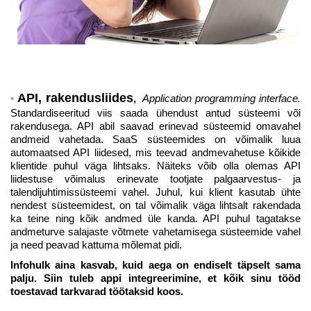
API, rakendusliides
,
Application programming interface.
Standardiseeritud viis saada ühendust antud süsteemi või
rakendusega. API abil saavad erinevad süsteemid omavahel
andmeid vahetada. SaaS süsteemides on võimalik luua
automaatsed API liidesed, mis teevad andmevahetuse kõikide
klientide puhul väga lihtsaks. Näiteks võib olla olemas API
liidestuse võimalus erinevate tootjate palgaarvestus- ja
talendijuhtimissüsteemi vahel. Juhul, kui klient kasutab ühte
nendest
süsteemidest, on tal võimalik väga lihtsalt rakendada
ka teine ning kõik andmed üle kanda. API puhul tagatakse
andmeturve salajaste võtmete vahetamisega süsteemide vahel
ja need peavad kattuma mõlemat pidi.
Infohulk aina kasvab, kuid aega on endiselt täpselt sama
palju. Siin tuleb appi integreerimine, et kõik sinu tööd
toestavad tarkvarad töötaksid koos.