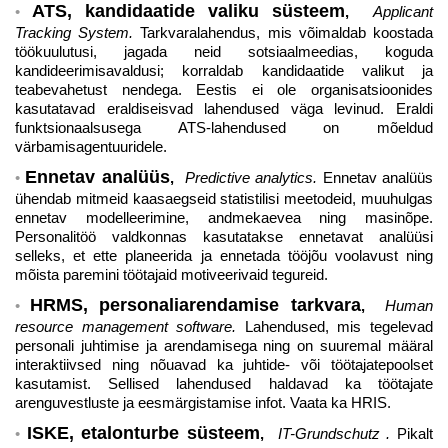
ATS, kandidaatide valiku süsteem
,
Applicant
Tracking System.
Tarkvaralahendus, mis võimaldab koostada
töökuulutusi, jagada neid sotsiaalmeedias, koguda
kandideerimisavaldusi; korraldab kandidaatide valikut ja
teabevahetust nendega. Eestis ei ole organisatsioonides
kasutatavad eraldiseisvad lahendused väga levinud. Eraldi
funktsionaalsusega ATS-lahendused on mõeldud
värbamisagentuuridele.
Ennetav analüüs
,
Predictive analytics.
Ennetav analüüs
ühendab mitmeid kaasaegseid statistilisi meetodeid, muuhulgas
ennetav modelleerimine, andmekaevea ning masinõpe.
Personalitöö valdkonnas kasutatakse ennetavat analüüsi
selleks, et ette planeerida ja ennetada tööjõu voolavust ning
mõista paremini töötajaid motiveerivaid tegureid.
HRMS, personaliarendamise tarkvara
,
Human
resource management software.
Lahendused, mis tegelevad
personali juhtimise ja arendamisega ning on suuremal määral
interaktiivsed ning nõuavad ka juhtide- või töötajatepoolset
kasutamist. Sellised lahendused haldavad ka töötajate
arenguvestluste ja eesmärgistamise infot. Vaata ka HRIS.
ISKE, etalonturbe süsteem
,
IT-Grundschutz .
Pikalt