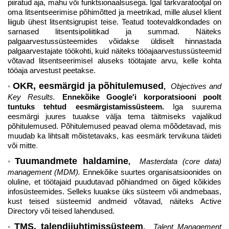
piiratud aja, mahu või funktsionaalsusega. Igal tarkvaratootjal on
oma litsentseerimise põhimõtted ja meetrikad, mille alusel klient
liigub ühest litsentsigrupist teise. Teatud tootevaldkondades on
sarnased litsentsipoliitikad ja summad. Näiteks
palgaarvestussüsteemides võidakse üldiselt hinnastada
palgaarvestajate töökohti, kuid näiteks tööajaarvestussüsteemid
võtavad litsentseerimisel aluseks töötajate arvu, kelle kohta
tööaja arvestust peetakse.
OKR, eesmärgid ja põhitulemused
,
Objectives and
Key Results.
Ennekõike Google'i korporatsiooni poolt
tuntuks tehtud eesmärgistamissüsteem.
Iga suurema
eesmärgi juures tuuakse välja tema täitmiseks vajalikud
põhitulemused. Põhitulemused peavad olema mõõdetavad, mis
muudab ka lihtsalt mõistetavaks, kas eesmärk tervikuna täideti
või mitte
.
Tuumandmete haldamine
,
Masterdata (core data)
management (MDM).
Ennekõike suurtes organisatsioonides on
oluline, et töötajaid puudutavad põhiandmed on õiged kõikides
infosüsteemides. Selleks luuakse üks süsteem või andmebaas,
kust teised süsteemid andmeid võtavad, näiteks Active
Directory või teised lahendused.
TMS, talendijuhtimissüsteem
,
Talent Management