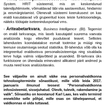
System.
HRIT süsteemid, mis on keskendunud
talendijuhtimisele, võimaldavad läbi viia aastavestlusi, hindamisi
ja eesmärgistamist. Olenevalt süsteemi keerukusest on kas
eraldi kasutatavad või grupeeritud koos teiste funktsioonidega,
näiteks töötajate iseteenindusportaal vms.
Äriteabetarkvara
,
Business Intelligence (BI).
Tegemist
on eraldi tarkvaraga, mis laseb kasutajatel suurema vaevata
analüüsida kogu ettevõtet puudutavat teavet. Sellistes
lahendustes koondatatakse esmalt tootmise ja müügi ning
teenuse osutamisega seotud statistika. BI-lahendus võib olla ka
integreeritud eraldiseisva personalisüsteemiga ning sisaldada
terve hulga valmis väljavõtteid ja aruandeid. BI-tarkvara üks
funktsioone on ühendada erinevatest allikatest pärit andmed ja
muuta need koos analüüsitavaks.
See väljavõte on ainult väike osa personalivaldkonna
tehnoloogiterminite sõnastikust, mille võib leida 2017.
jaanuaris ilmunud teosest "Personalivaldkonna
infosüsteemid, sissejuhatud. Olevik, tulevik, rakendamine ja
valik". Sõnastiku on koostanud Karl Laas, kes valis terminid
ennekõike selle põhjal, mille osas on tähelepannud, et
valdkonnas ei olda tuttavad.