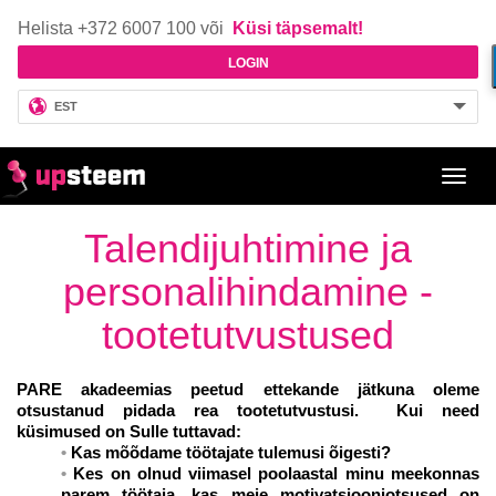
Helista +372 6007 100 või
Küsi täpsemalt!
LOGIN
EST
Toggl
navig
Talendijuhtimine ja
personalihindamine -
tootetutvustused
PARE akadeemias peetud ettekande jätkuna oleme
otsustanud pidada rea tootetutvustusi.
Kui need
küsimused on Sulle tuttavad:
Kas mõõdame töötajate tulemusi õigesti?
Kes on olnud viimasel poolaastal minu meekonnas
parem töötaja, kas meie motivatsiooniotsused on