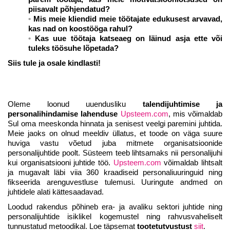
piisavalt põhjendatud?
Mis meie kliendid meie töötajate edukusest arvavad,
kas nad on koostööga rahul?
Kas uue töötaja katseaeg on läinud asja ette või
tuleks töösuhe lõpetada?
Siis tule ja osale kindlasti!
Oleme loonud uuendusliku
talendijuhtimise ja
personalihindamise lahenduse
Upsteem.com
, mis võimaldab
Sul oma meeskonda hinnata ja senisest veelgi paremini juhtida.
Meie jaoks on olnud meeldiv üllatus, et toode on väga suure
huviga vastu võetud juba mitmete organisatsioonide
personalijuhtide poolt. Süsteem teeb lihtsamaks nii personalijuhi
kui organisatsiooni juhtide töö.
Upsteem.com
võimaldab lihtsalt
ja mugavalt läbi viia 360 kraadiseid personaliuuringuid ning
fikseerida arenguvestluse tulemusi. Uuringute andmed on
juhtidele alati kättesaadavad.
Loodud rakendus põhineb era- ja avaliku sektori juhtide ning
personalijuhtide isiklikel kogemustel ning rahvusvaheliselt
tunnustatud metoodikal. Loe täpsemat
tootetutvustust
siit
.