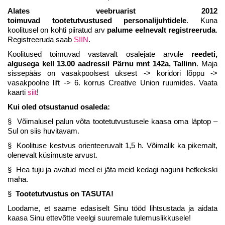
Alates veebruarist 2012
toimuvad tootetutvustused personalijuhtidele
. Kuna
koolitusel on kohti piiratud arv
palume eelnevalt registreeruda
.
Registreeruda saab
SIIN
.
Koolitused toimuvad vastavalt osalejate arvule
reedeti,
algusega kell 13.00 aadressil Pärnu mnt 142a, Tallinn
. Maja
sissepääs on vasakpoolsest uksest -> koridori lõppu ->
vasakpoolne lift -> 6. korrus Creative Union ruumides. Vaata
kaarti
siit
!
Kui oled otsustanud osaleda:
§ Võimalusel palun võta tootetutvustusele kaasa oma läptop –
Sul on siis huvitavam.
§ Koolituse kestvus orienteeruvalt 1,5 h. Võimalik ka pikemalt,
olenevalt küsimuste arvust.
§ Hea tuju ja avatud meel ei jäta meid kedagi nagunii hetkekski
maha.
§
Tootetutvustus on TASUTA!
Loodame, et saame edasiselt Sinu tööd lihtsustada ja aidata
kaasa Sinu ettevõtte veelgi suuremale tulemuslikkusele!