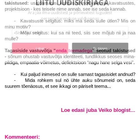
LIITU UUDISKIRJAGA
takistused:
usaldamatus, kahtlused motiivides ja kavatsustes,
projektsioon - kes teisele nime annab, see ise seda kannab.
Ära jää ilma uudistest ja põnevatest lugudest
personaliarenduse valdkonnas
- Kavatsuste selgitus: miks ma seda sulle ütlen? Mis on
minu motiiv?
- Mõju selgitus: kui sa nii teed, siis see mõjub nii ja naa
mulle?
Liitun
Ei, tänan
Tagasiside vastuvõtja “
enda teemadega
” seotud takistused
-
sõnum ohustab vastuvõtja identiteeti, tundlikkus seoses mina-
pildiga, empaatia-võimetus, deflektsioon “nagu hane selga vesi”.
- Kui paljud inimesed on sulle sarnast tagasisidet andnud?
- Mida rohkem sul nö ühte auku sõnumeid on, seda
suurem tõenäosus, et see ikkagi on päriselt teema...
Loe edasi juba Veiko blogist...
Kommenteeri: