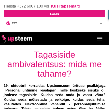
Helista +372 6007 100 või
Küsi täpsemalt!
LOGIN
EST
Toggl
navig
Tagasiside
ambivalentsus: mida me
tahame?
19. oktoobril korraldas Upsteem.com ürituse pealkirjaga
"Personalijuhtimine reaalajas", mille keskseks sisuks oli
jooksev tagasiside. Kuidas seda anda ja vastu võtta?
Kuidas seda mõtestada ja eelkõige, kuidas seda teha,
kasutades elektroonilist vahendit - personalijuhtimise
tarkvara. Teiste esinejate hulgas astus üles ka Veiko