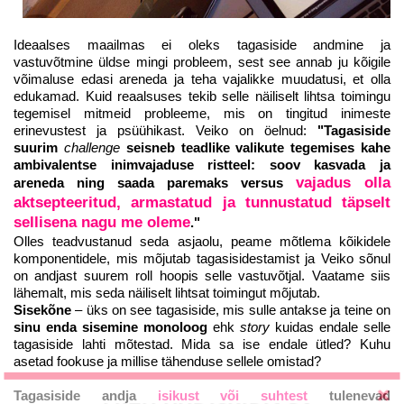
Ideaalses maailmas ei oleks tagasiside andmine ja
vastuvõtmine üldse mingi probleem, sest see annab ju kõigile
võimaluse edasi areneda ja teha vajalikke muudatusi, et olla
edukamad. Kuid reaalsuses tekib selle näiliselt lihtsa toimingu
tegemisel mitmeid probleeme, mis on tingitud inimeste
erinevustest ja psüühikast. Veiko on öelnud:
"Tagasiside
suurim
challenge
seisneb teadlike valikute tegemises kahe
ambivalentse inimvajaduse ristteel: soov kasvada ja
vajadus olla
areneda ning saada paremaks versus
aktsepteeritud, armastatud ja tunnustatud täpselt
sellisena nagu me oleme
."
Olles teadvustanud seda asjaolu, peame mõtlema kõikidele
komponentidele, mis mõjutab tagasisidestamist ja Veiko sõnul
on andjast suurem roll hoopis selle vastuvõtjal. Vaatame siis
lähemalt, mis seda näiliselt lihtsat toimingut mõjutab.
Sisekõne
– üks on see tagasiside, mis sulle antakse ja teine on
sinu enda sisemine monoloog
ehk
story
kuidas endale selle
tagasiside lahti mõtestad. Mida sa ise endale ütled? Kuhu
asetad fookuse ja millise tähenduse sellele omistad?
Tagasiside andja
isikust või suhtest
tulenevad