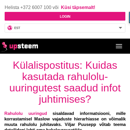
Helista +372 6007 100 või
Küsi täpsemalt!
LOGIN
EST
Toggl
navig
Külalispostitus: Kuidas
kasutada rahulolu-
uuringutest saadud infot
juhtimises?
Rahulolu uuringud
sisaldavad informatsiooni, mille
korrastamisel Maslow vajaduste hierarhiasse on võimalik
muuta rahulolu juhitavaks. Viljar Puusepp võtab teema
detailideni lahti oma bakalaureusetöös.