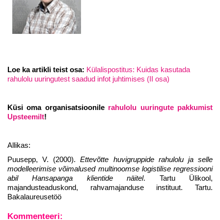
Loe ka artikli teist osa:
Külalispostitus: Kuidas kasutada
rahulolu uuringutest saadud infot juhtimises (II osa)
Küsi oma organisatsioonile
rahulolu uuringute pakkumist
Upsteemilt
!
Allikas:
Puusepp, V. (2000).
Ettevõtte huvigruppide rahulolu ja selle
modelleerimise võimalused multinoomse logistilise regressiooni
abil Hansapanga klientide näitel
. Tartu Ülikool,
majandusteaduskond, rahvamajanduse instituut. Tartu.
Bakalaureusetöö
Kommenteeri: