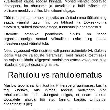
kvaliteetset kaupa soodsa hinnaga. Mõned kliendid pööravad
tähelepanu ka ohutusele ja turvalisusele kuid mõnele on
olulisem meeldiv suhtlus klienditeenindajaga.
Töötajate primaarsemaiks sooviks on säilitada oma töökoht ning
saada väärilist tasu. Tihti on tähtsad ka töökeskkonna
turvalisus, suhted töökaaslastega, tunnustus ja eneseteostus.
Ettevõtte omanike peamiseks huviks on teada
organisatsiooniga seotud võimalikke riske ning saada
investeeringust väärilist tulu.
Need vajadused võib illustreerivalt panna astmetele (vt. ülalolev
joonis Maslow vajaduste hierarhiast
), sest rahulolu tõstmiseks
on vaja rahuldada kõigepealt madalama astme vajadused ning
liikuda järkjärgult edasi järgmistele.
Rahulolu vs rahulolematus
Maslow teooria sai kinnitust ka F. Herzbergi uurimuses, kus ta
tegi kindlaks, mis inimesi tööelus motiveerib ning
rahulolematuks teeb. Uuringust selgus, et enam pakkus
töötajatele rahulolu töö sisu (areng, karjäär, tunnustus,
eneseteostus jne).