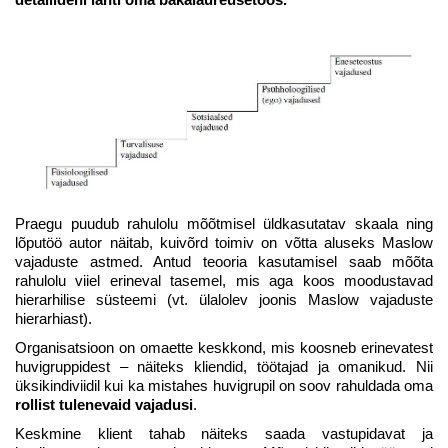
Praegu puudub rahulolu mõõtmisel üldkasutatav skaala ning
lõputöö autor näitab, kuivõrd toimiv on võtta aluseks Maslow
vajaduste astmed. Antud teooria kasutamisel saab mõõta
rahulolu viiel erineval tasemel, mis aga koos moodustavad
hierarhilise süsteemi (vt. ülalolev joonis Maslow vajaduste
hierarhiast).
Organisatsioon on omaette keskkond, mis koosneb erinevatest
huvigruppidest – näiteks kliendid, töötajad ja omanikud. Nii
üksikindiviidil kui ka mistahes huvigrupil on soov rahuldada oma
rollist tulenevaid
vajadusi
.
Keskmine klient tahab näiteks saada vastupidavat ja