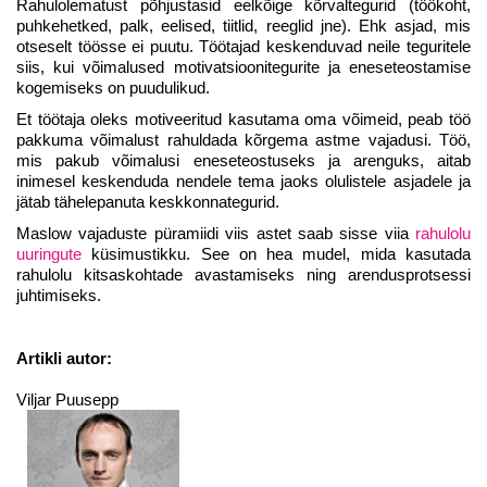
Rahulolematust põhjustasid eelkõige kõrvaltegurid (töökoht,
puhkehetked, palk, eelised, tiitlid, reeglid jne). Ehk asjad, mis
otseselt töösse ei puutu. Töötajad keskenduvad neile teguritele
siis, kui võimalused motivatsioonitegurite ja eneseteostamise
kogemiseks on puudulikud.
Et töötaja oleks motiveeritud kasutama oma võimeid, peab töö
pakkuma võimalust rahuldada kõrgema astme vajadusi. Töö,
mis pakub võimalusi eneseteostuseks ja arenguks, aitab
inimesel keskenduda nendele tema jaoks olulistele asjadele ja
jätab tähelepanuta keskkonnategurid.
Maslow vajaduste püramiidi viis astet saab sisse viia
rahulolu
uuringute
küsimustikku. See on hea mudel, mida kasutada
rahulolu kitsaskohtade avastamiseks ning arendusprotsessi
juhtimiseks.
Artikli autor:
Viljar Puusepp