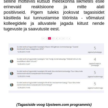
selline mõtteviis kutsub meeskonna liikmetes esile
erinevaid reaktsioone ja mitte alati
positiivseid. Pigem tuleks jooksvat tagasisidet
käsitleda kui tunnustamise tööriista - võimalust
kolleegidele ja alluvatele jagada kiitust nende
tugevuste ja saavutuste eest.
(Tagasiside voog Upsteem.com programmis)