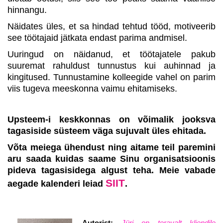
hinnangu.
Näidates üles, et sa hindad tehtud tööd, motiveerib
see töötajaid jätkata endast parima andmisel.
Uuringud on näidanud, et töötajatele pakub
suuremat rahuldust tunnustus kui auhinnad ja
kingitused. Tunnustamine kolleegide vahel on parim
viis tugeva meeskonna vaimu ehitamiseks.
Upsteem-i keskkonnas on võimalik jooksva
tagasiside süsteem väga sujuvalt üles ehitada.
Võta meiega ühendust ning aitame teil paremini
aru saada kuidas saame Sinu organisatsioonis
pideva tagasisidega algust teha. Meie vabade
SIIT
aegade kalenderi leiad
.
Autorist:
Jüri on teravalt kliendile