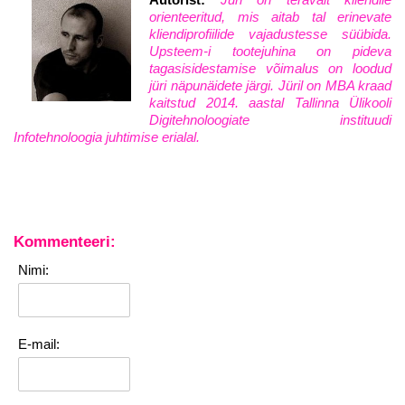
orienteeritud, mis aitab tal erinevate
kliendiprofiilide vajadustesse süübida.
Upsteem-i tootejuhina on pideva
tagasisidestamise võimalus on loodud
jüri näpunäidete järgi. Jüril on MBA kraad
kaitstud 2014. aastal Tallinna Ülikooli
Digitehnoloogiate instituudi
Infotehnoloogia juhtimise erialal.
Kommenteeri:
Nimi:
E-mail: