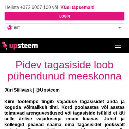
Helista +372 6007 100 või
Küsi täpsemalt!
LOGIN
EST
Toggl
navig
Pidev tagasiside loob
pühendunud meeskonna
Jüri Siilivask | @Upsteem
Kiire töötempo tingib vajaduse tagasisidet anda ja
koguda võimalikult tihti. Kord poolaastas või aastas
toimuvad arenguvestlused või tagasiside tsüklid ei käi
selle ärilise vajadusega enam kaasas. Juhid ja
kolleegid peavad saama oma tagasisidet jooksvalt