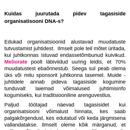
Kuidas juurutada pidev tagasiside
organisatisooni DNA-s?
Edukad organisatsioonid alustavad muudatuste
tutvustamist juhtidest. Ilmselt pole teil mõtet üritada,
kui juhtkonnas istuvad endassetõmbunud kuivikud.
Meliorate
poolt läbiviidud uuring leidis, et 70%
muudatustest ebaõnnestub. Seega sul peab olema
üks või mitu sponsorit juhtkonna tasemel. Muide -
juhtidele annab pideva tagasiside kogumine
tunduvalt laiemad võimalused juhtimisinfo
kogumiseks, kui traditsiooniline arenguvestlus.
Paljud töötajad näevad tagasisidet kui
organisatsiooni võimalust hinnata, kes saab
palgakõrgendust, kes edutatud või keda järgmisena
vallandatakse. Ilmselt oleme kõik märganud, et