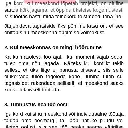
Iga kord kui meeskond lõpetab projekti, on oluline
saada kõik jagama, et õppida üksteise kogemustest.
Mis töötas hästi, mida teinekord teistmoodi teha jne.
Järjepideva tagasiside üks põhiline kasu on, et see
ehitab sinu meeskonna õppimise võimekust.
2. Kui meeskonnas on mingi hõõrumine
Ka käimasoleva töö ajal, kui moment vajab seda,
tuleb oma nõu jagada. Näiteks kui konflikt tekib
sellest, et üks liige ei panusta piisavalt, siis selle
olukorraga tuleb tegeleda kohe. Juhina tuleb sul
tagasisidet rakendada selliselt, et meeskond saaks
koos efektiivselt töötada.
3. Tunnustus hea töö eest
Iga kord kui sinu meeskond või individuaalne töötaja
täidab oma eesmärgi, tal jääb natuke puudu või
ületab ootusi, siis see töö peaks saama väärilise