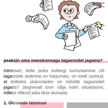
peaksin oma meeskonnaga tagasisidet jagama?
LIITU UUDISKIRJAGA
Inimesed, kelle jaoks kolleegi tunnustamine või
tagasiside andmine on harjumatu, on meilt uurinud,
Ära jää ilma uudistest ja põnevatest lugudest
et millistes olukordades on mõistlik tagasisidet
personaliarenduse valdkonnas
jagada? Järgnevalt toon välja kolm situatsiooni,
millest võiksid juba täna alustada:
1. Ülesande täitmisel
Liitun
Ei, tänan