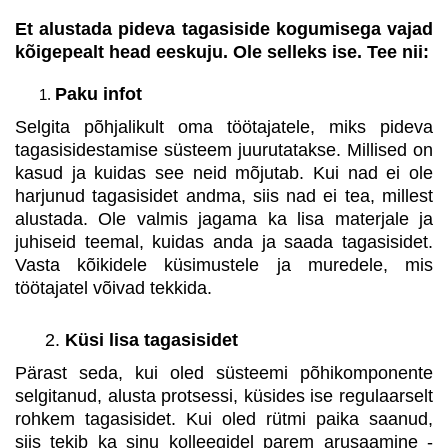
Et alustada pideva tagasiside kogumisega vajad
kõigepealt head eeskuju. Ole selleks ise. Tee nii:
Paku infot
Selgita põhjalikult oma töötajatele, miks pideva
tagasisidestamise süsteem juurutatakse. Millised on
kasud ja kuidas see neid mõjutab. Kui nad ei ole
harjunud tagasisidet andma, siis nad ei tea, millest
alustada. Ole valmis jagama ka lisa materjale ja
juhiseid teemal, kuidas anda ja saada tagasisidet.
Vasta kõikidele küsimustele ja muredele, mis
töötajatel võivad tekkida.
2.
Küsi lisa tagasisidet
Pärast seda, kui oled süsteemi põhikomponente
selgitanud, alusta protsessi, küsides ise regulaarselt
rohkem tagasisidet. Kui oled rütmi paika saanud,
siis tekib ka sinu kolleegidel parem arusaamine -