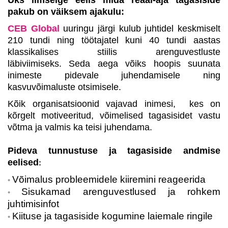
Üks ilmselge eelis mida reaal-aja tagasiside
pakub on väiksem ajakulu:
CEB Global
uuringu järgi kulub juhtidel keskmiselt
210 tundi ning töötajatel kuni 40 tundi aastas
klassikalises stiilis arenguvestluste
läbiviimiseks.
Seda aega võiks hoopis suunata
inimeste pidevale juhendamisele ning
kasvuvõimaluste otsimisele.
Kõik organisatsioonid vajavad inimesi, kes on
kõrgelt motiveeritud, võimelised tagasisidet vastu
võtma ja valmis ka teisi juhendama.
Pideva tunnustuse ja tagasiside andmise
eelised
:
Võimalus probleemidele kiiremini reageerida
Sisukamad arenguvestlused ja rohkem
juhtimisinfot
Kiituse ja tagasiside kogumine laiemale ringile