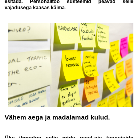
esitada. Personalitöö süsteemid peavad selle
vajadusega kaasas käima.
Vähem aega ja madalamad kulud.