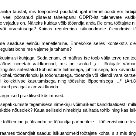
nika taustal, mis tõepoolest puudutab igat internetipoodi või tarbi
ja veel pööranud piisavat tähelepanu GDPR-ist tulenevate vald
ise vajadus on. Näiteks kuidas võib tööandja anda üle oma töötajate n
või arvestusega? Kuidas reguleerida isikuandmete üleandmist tö
tse seaduse eelnõu menetlemine. Ennekõike selles kontekstis ol
isi regulatsioone me vajame ja tahame?
 küsimusi kuhjaga. Seda enam, et määrus ise toob välja terve rea te
 Määrus nimetab valdkonnad, mis on seotud „/… töötajate värba
lepingutes sätestatud kohustuste täitmisega, juhtimisega, töö kavand
hal, töötervishoiu ja tööohutusega, tööandja või kliendi vara kaitse
või kollektiivse kasutamisega ning töösuhte lõppemisega …/“ (Art.88
mised pea igat alamvaldkonda.
järgmised praktilised küsimused:
epakkumiste tegemiseks nimekirju võimalikest kandidaatidest, mille
ide nõusolek? Kaua selliseid nimekirju säilitada tohib ning kas isik
 töötlemine ja üleandmine tööandja partneritele – töötervishoiu ettev
aames tööandjalt saadud isikuandmeid töötajate kohta, siis mis ting