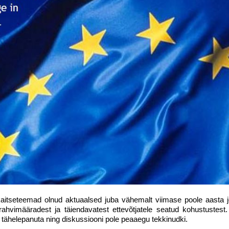
tseteemad olnud aktuaalsed juba vähemalt viimase poole aasta j
rahvimääradest ja täiendavatest ettevõtjatele seatud kohustustes
 tähelepanuta ning diskussiooni pole peaaegu tekkinudki.