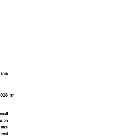
agama
2018 nr
emalt
as on
stike
eemal