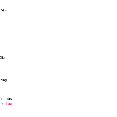
 ning
küsimus
tte.
Loe