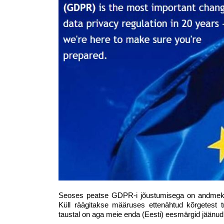
Seoses peatse GDPR-i jõustumisega on andmekai
Küll räägitakse määruses ettenähtud kõrgetest t
taustal on aga meie enda (Eesti) eesmärgid jäänud