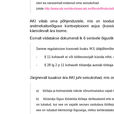
olen ka varasemalt esitanud oma seisukohad.
(viide
http://www.aki.ee/sites/www.aki.ee/files/elfinder/
AKI viitab oma põhjendustele, mis on toodud
andmekaitseõiguse kontseptsiooni asjus (koostat
käesolevalt ära toome.
Esmalt viidatakse dokumendi lk 6 senisele õigusliku
Senine regulatsioon koosneb lisaks IKS üldpõhimõte
- § 11 kohaselt ei või töölesoovijalt küsida info
- § 28 lg 2 p 11 kohaselt tööandja austab töötaja 
Järgnevalt tuuakse ära AKI juhi seisukohad, mis o
a) töötaja ja kolmandate isikute sõnumisaladus vaja
b) tööandja õigus töödelda töötaja delikaatseid ehk eril
on lubatud, kui see on vajalik seoses vastutava töötlej
see on lubatud liikmesriigi õigusega, milles kehtestat