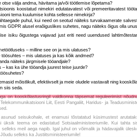
e otse välja andma, hävitama ja/või töötlemise lõpetama?
atsioonis koostatud nimekiri edutatavatest või premeeritavatest tööta
iooni tema kuulumise kohta sellesse nimekirja?
tähtaegade puhul, kui need on seotud näiteks turvakaamerate salves
is GDPR alusel eraõiguslikes suhetes, nagu näiteks õigus olla unus
e isiku õigustega vajavad just eriti need uuendused lahtimõtesta
töötluseks – milline see on ja mis ulatuses?
 töösuhtes – mis ulatuses ja kas kõik andmed?
nda näiteks järgmisele tööandjale?
 – kas ka ühe tööandja juurest teise juurde?
 töösuhetes?
eemasid mõistlikult, efektiivselt ja meie oludele vastavalt ning kooskõ
m siis seda.
a on kooskõlastusringil valdkonna täpsemat reguleerimist nõudn
 Telekommunikatsiooni Liit, Eesti Pangaliit, Haridus- ja Teadusminis
LIITU UUDISKIRJAGA
sed.
 asunud seisukohale, et enamusi tõstatatud küsimustest arutata
Ära jää ilma uudistest ja põnevatest lugudest
üksik teema on edastatud Sotsiaalministeeriumile. Kui tahta sise
personaliarenduse valdkonnas
 selleks meil aega napib. Igal juhul on võimalik ja hädavajalik üles
õudu selleks ka Justiitsministeeriumile!