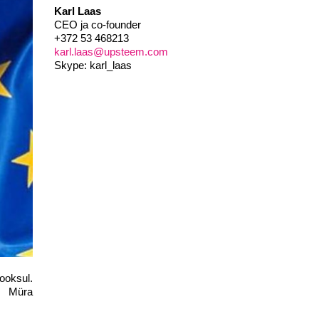
Karl Laas
CEO ja co-founder
+372 53 468213
karl.laas@upsteem.com
Skype: karl_laas
ooksul.
t. Müra