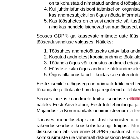
on ta kohustatud nimetatud andmeid töötajal
Kui juhtimisfunktsiooni täitmisel on organis
kas andmesubjektil on õigus nõuda informats
Kas töösuhetes on erisusi andmete säilitus
ning kas nendele laienevad samad õigused, m
Seoses GDPR-iga kaasevate mitmete uute füüsilis
tööseadusandluse valguses. Näiteks:
Töösuhtes andmetöötluseks antav luba andme
Kogutud andmetest koopia andmine töötajale
Tööandja õigus või kohustus andmeid edasi a
Füüsilise isiku õigus andmete ülekandmiseks
Õigus olla unustatud – kuidas see rakendub
Eesti siseriikliku õigusega on võimalik kõiki neid t
tööandjate ja töötajate huvidega reguleerida. Tehke
Seoses uue isikuandmete kaitse seaduse eelnõug
näiteks Eesti Advokatuur, Eesti Infotehnoloogia ja
Majandus- ja Kommunikatsiooniministeerium ja tei
Tänases menetlusetapis on Justiitsministeerium
rakendusseaduse kooskõlastusringi käigus. Mõni 
diskussioon läbi viia enne GDPR-i jõustumist, siis
sõlmküsimuste üle vähemalt diskussioon tekitada. J