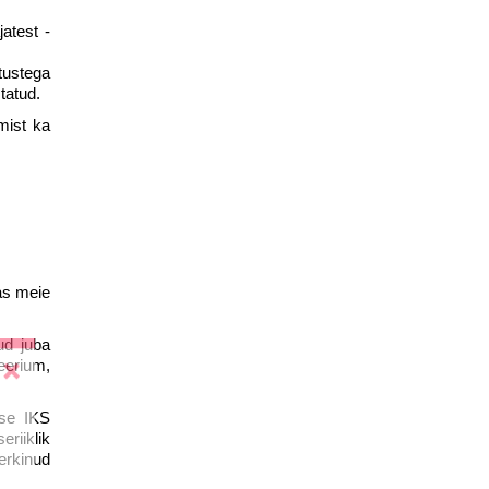
jatest -
tustega
tatud.
mist ka
las meie
ud juba
teerium,
kse IKS
riiklik
kerkinud