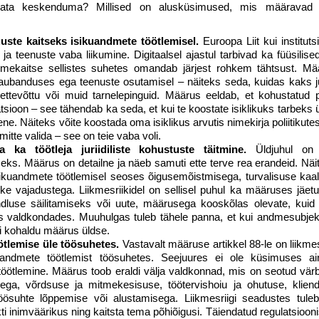
ikata keskenduma? Millised on alusküsimused, mis määrava
uste kaitseks isikuandmete töötlemisel.
Euroopa Liit kui institut
 teenuste vaba liikumine. Digitaalsel ajastul tarbivad ka füüsilised
andmekaitse sellistes suhetes omandab järjest rohkem tähtsust. Mä
id kaubanduses ega teenuste osutamisel – näiteks seda, kuidas kaks jur
öettevõttu või muid tarnelepinguid. Määrus eeldab, et kohustatud 
isatsioon – see tähendab ka seda, et kui te koostate isiklikuks tarbeks
iene. Näiteks võite koostada oma isiklikus arvutis nimekirja poliitikute
 mitte valida – see on teie vaba voli.
ka töötleja juriidiliste kohustuste täitmine.
Üldjuhul on v
ks. Määrus on detailne ja näeb samuti ette terve rea erandeid. Näi
isikuandmete töötlemisel seoses õigusemõistmisega, turvalisuse kaalu
ike vajadustega. Liikmesriikidel on sellisel puhul ka määruses jäet
luse säilitamiseks või uute, määrusega kooskõlas olevate, kui
es valdkondades. Muuhulgas tuleb tähele panna, et kui andmesubjekt
ei kohaldu määrus üldse.
ötlemise üle töösuhetes.
Vastavalt määruse artikkel 88-le on liikmes
uandmete töötlemist töösuhetes. Seejuures ei ole küsimuses ai
öötlemine. Määrus toob eraldi välja valdkonnad, mis on seotud vär
ega, võrdsuse ja mitmekesisuse, töötervishoiu ja ohutuse, kliendi
töösuhte lõppemise või alustamisega. Liikmesriigi seadustes tuleb
nimväärikus ning kaitsta tema põhiõigusi. Täiendatud regulatsioonis