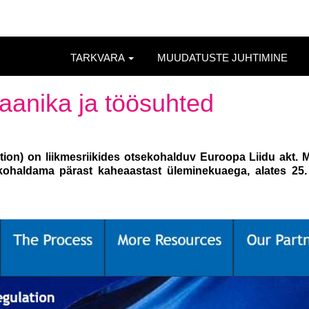
TARKVARA
MUUDATUSTE JUHTIMINE
anika ja töösuhted
ion) on liikmesriikides otsekohalduv Euroopa Liidu akt. 
kohaldama pärast kaheaastast üleminekuaega, alates 25.