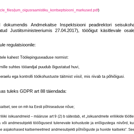
article_files/jum_oigusraamistiku_kontseptsiooni_markused.pdf
)
 dokumendis Andmekaitse Inspektsiooni peadirektori seisuko
ud Justiitsministeeriumis 27.04.2017), tööõigut käsitlevale osale
le regulatsioonile:
tele kahest Töölepinguseaduse normist:
t, mille suhtes tööandjal puudub õigustatud huvi,
eraelu ega kontrolli töökohustuste täitmist viisil, mis riivab ta põhiõigusi.
sas tuleks GDPR art 88 täiendada:
b kaitset, see on mh ka Eesti põhiseaduse nõue;
iiki isikuandmeid – määruse art 9 (2) b sätestab, et „isikuandmete eriliikide töötl
a või andmesubjekti tööõigusest tulenevate kohustuste ja eriõigustega niivõrd, ku
akse asjakohased kaitsemeetmed andmesubjekti põhiõiguste ja huvide kaitseks“. See