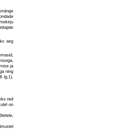
jamänge
kondade
imekirju
ötajate
eks aeg
emasid,
misega,
amise ja
ga ning
 lg.1).
ks neil
utel on
õtetele,
imustel