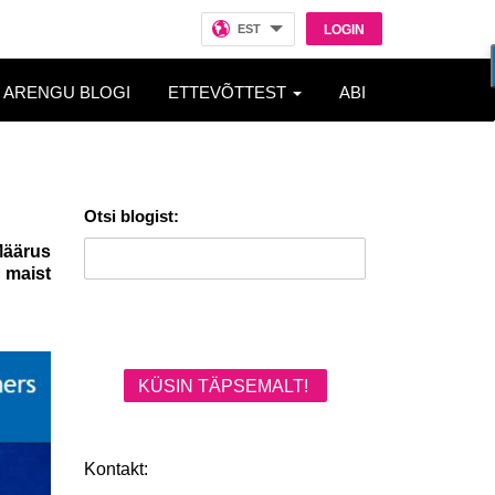
EST
LOGIN
ARENGU BLOGI
ETTEVÕTTEST
ABI
Otsi blogist:
Määrus
 maist
KÜSIN TÄPSEMALT!
Kontakt: