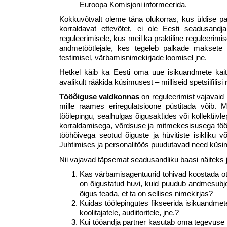
Euroopa Komisjoni informeerida.
Kokkuvõtvalt oleme täna olukorras, kus üldise paa
korraldavat ettevõtet, ei ole Eesti seadusand
reguleerimisele, kus meil ka praktiline reguleerim
andmetöötlejale, kes tegeleb palkade maksete 
testimisel, värbamisnimekirjade loomisel jne.
Hetkel käib ka Eesti oma uue isikuandmete kai
avalikult rääkida küsimusest – milliseid spetsiifil
Tööõiguse valdkonnas
on reguleerimist vajavaid
mille raames eriregulatsioone püstitada võib.
töölepingu, sealhulgas õigusaktides või kollektiiv
korraldamisega, võrdsuse ja mitmekesisusega tööko
tööhõivega seotud õiguste ja hüvitiste isikliku 
Juhtimises ja personalitöös puudutavad need küsi
Nii vajavad täpsemat seadusandliku baasi näiteks 
Kas värbamisagentuurid tohivad koostada ots
on õigustatud huvi, kuid puudub andmesubjekt
õigus teada, et ta on sellises nimekirjas?
Kuidas töölepingutes fikseerida isikuandmete
koolitajatele, audiitoritele, jne.?
Kui tööandja partner kasutab oma tegevuse r