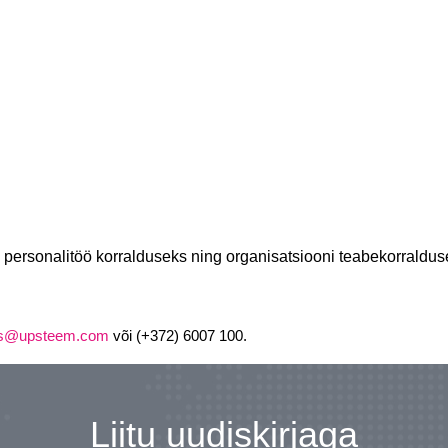
a personalitöö
korralduseks
ning organisatsiooni teabekorraldus
es@upsteem.com
või (+372) 6007 100.
Liitu uudiskirjaga