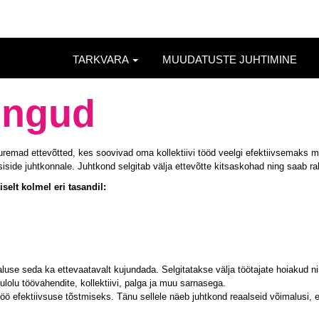
TARKVARA
MUUDATUSTE JUHTIMINE
ingud
uremad ettevõtted, kes soovivad oma kollektiivi tööd veelgi efektiivsemaks 
asiside juhtkonnale. Juhtkond selgitab välja ettevõtte kitsaskohad ning saab 
selt kolmel eri tasandil:
maluse seda ka ettevaatavalt kujundada. Selgitatakse välja töötajate hoiaku
ulolu töövahendite, kollektiivi, palga ja muu sarnasega.
ö efektiivsuse tõstmiseks. Tänu sellele näeb juhtkond reaalseid võimalusi, et