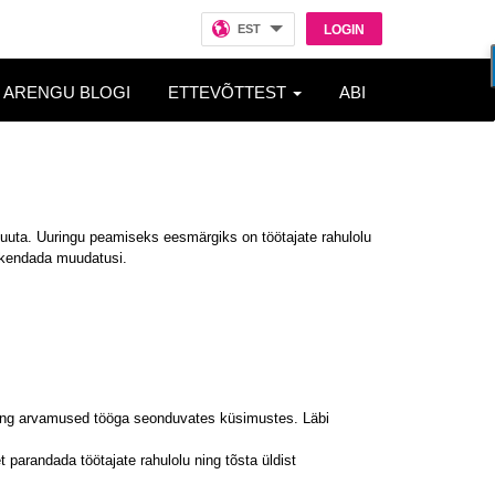
EST
LOGIN
ARENGU BLOGI
ETTEVÕTTEST
ABI
muuta. Uuringu peamiseks eesmärgiks on töötajate rahulolu
rakendada muudatusi.
d ning arvamused tööga seonduvates küsimustes. Läbi
 parandada töötajate rahulolu ning tõsta üldist