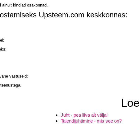
i ainult kindlad osakonnad.
teostamiseks Upsteem.com keskkonnas:
el;
eks;
 vähe vastuseid;
 teenustega.
Loe
Juht - pea liiva alt välja!
Talendijuhtimine - mis see on?