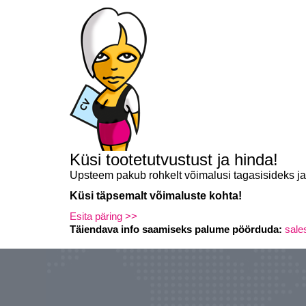
Küsi tootetutvustust ja hinda!
Upsteem pakub rohkelt võimalusi tagasisideks j
Küsi täpsemalt võimaluste kohta!
Esita päring >>
Täiendava info saamiseks palume pöörduda:
sal