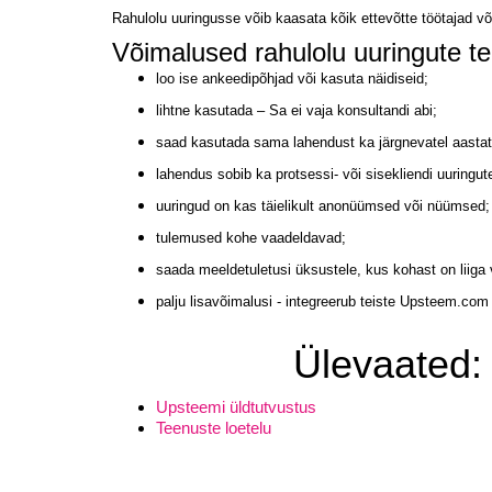
Rahulolu uuringusse võib kaasata kõik ettevõtte töötajad võ
Võimalused rahulolu uuringute 
loo ise ankeedipõhjad või kasuta näidiseid;
lihtne kasutada – Sa ei vaja konsultandi abi;
saad kasutada sama lahendust ka järgnevatel aastat
lahendus sobib ka protsessi- või sisekliendi uuringut
uuringud on kas täielikult anonüümsed või nüümsed;
tulemused kohe vaadeldavad;
saada meeldetuletusi üksustele, kus kohast on liiga
palju lisavõimalusi - integreerub teiste Upsteem.com
Ülevaated:
Upsteemi üldtutvustus
Teenuste loetelu