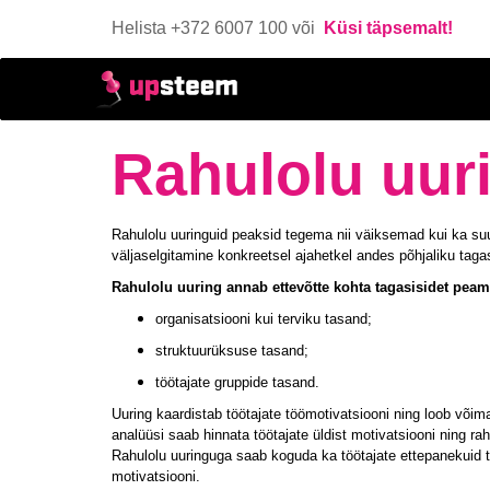
Helista +372 6007 100 või
Küsi täpsemalt!
Rahulolu uur
Rahulolu uuringuid peaksid tegema nii väiksemad kui ka su
väljaselgitamine konkreetsel ajahetkel andes põhjaliku tag
Rahulolu uuring annab ettevõtte kohta tagasisidet peami
organisatsiooni kui terviku tasand;
struktuurüksuse tasand;
töötajate gruppide tasand.
Uuring kaardistab töötajate töömotivatsiooni ning loob või
analüüsi saab hinnata töötajate üldist motivatsiooni ning rah
Rahulolu uuringuga saab koguda ka töötajate ettepanekuid tö
motivatsiooni.