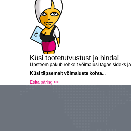
Küsi tootetutvustust ja hinda!
Upsteem pakub rohkelt võimalusi tagasisideks ja
Küsi täpsemalt võimaluste kohta...
Esita päring >>