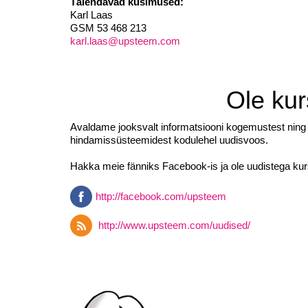
Täiendavad küsimused:
Karl Laas
GSM 53 468 213
karl.laas@upsteem.com
Ole kur
Avaldame jooksvalt informatsiooni kogemustest ning s
hindamissüsteemidest kodulehel uudisvoos.
Hakka meie fänniks Facebook-is ja ole uudistega kur
http://facebook.com/upsteem
http://www.upsteem.com/uudised/