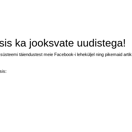
sis ka jooksvate uudistega!
üsteemi täiendustest meie Facebook-i leheküljel ning pikemaid artikl
sis: