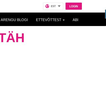
EST
LOGIN
ARENGU BLOGI
ETTEVÕTTEST
ABI
AITÄH